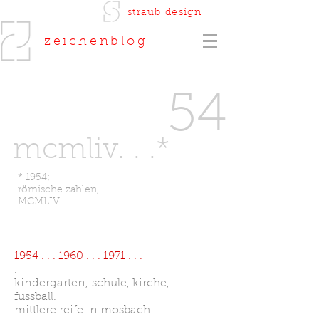
straub
design
zeichenblog
54
mcmliv. . .*
* 1954;
römische zahlen,
MCMLIV
1954 . . . 1960 . . . 1971 . . .
.
kindergarten, schule, kirche,
fussball.
mittlere reife in mosbach.