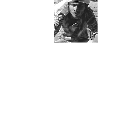
herat, handwerkergasse
afghanistan,
1977