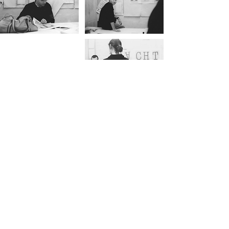
.
seit 1986
.
freier mitarbeiter bei schönjan
studio in frankfurt
.
seit ende 1987
.
selbständig
.
ab 1995