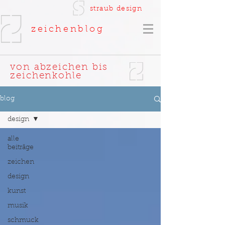
straub
design
zeichenblog
von
a
bzeichen bis
z
eichenkohle
blog
design
alle
beiträge
zeichen
design
kunst
musik
schmuck