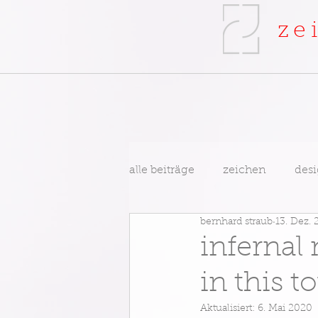
ze
alle beiträge
zeichen
des
bernhard straub
13. Dez. 
infernal
in this 
Aktualisiert:
6. Mai 2020