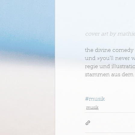
cover art by mathi
the divine comedy 
und »you'll never w
regie und illustrat
stammen aus dem al
#musik
musik