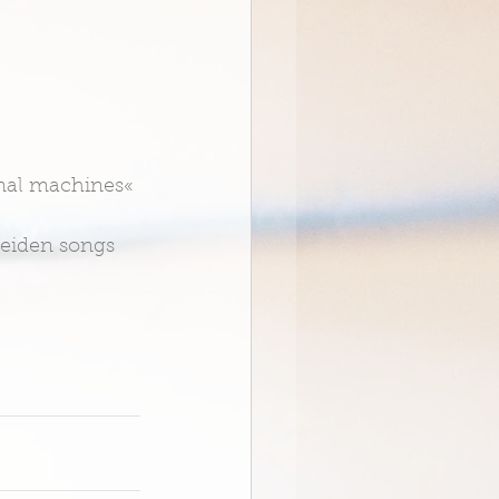
rnal machines« 
beiden songs 