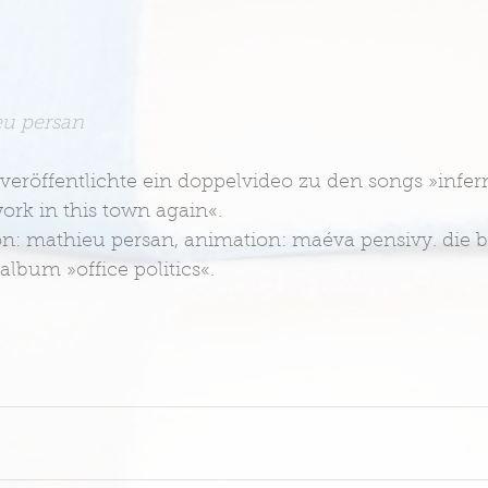
eu persan
veröffentlichte ein doppelvideo zu den songs »infe
ork in this town again«. 
ion: mathieu persan, animation: maéva pensivy. die 
bum »office politics«.