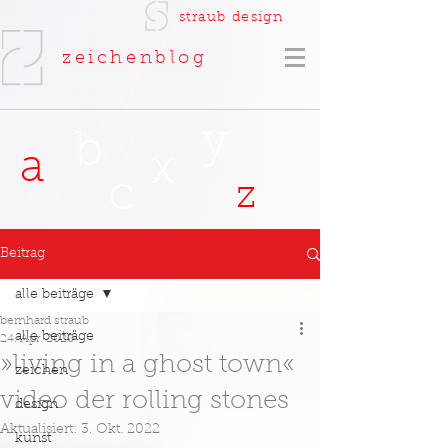
straub
design
zeichenblog
y
b
a
x
c
z
Beitrag
alle beiträge
bernhard straub
alle beiträge
24. Apr. 2020
»living in a ghost town«
zeichen
video der rolling stones
design
Aktualisiert:
3. Okt. 2022
kunst